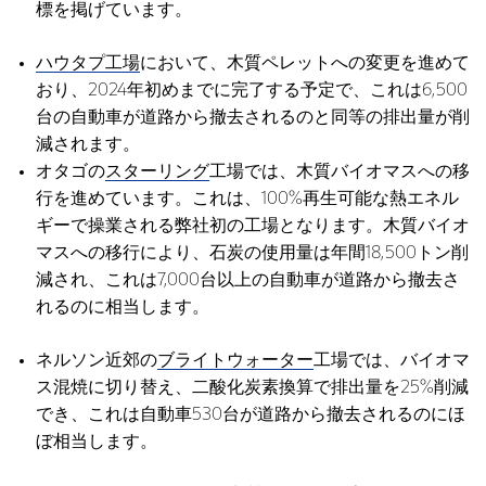
標を掲げています。
ハウタプ工場
において、木質ペレットへの変更を進めて
おり、2024年初めまでに完了する予定で、これは6,500
台の自動車が道路から撤去されるのと同等の排出量が削
減されます。
オタゴの
スターリング
工場では、木質バイオマスへの移
行を進めています。これは、100%再生可能な熱エネル
ギーで操業される弊社初の工場となります。木質バイオ
マスへの移行により、石炭の使用量は年間18,500トン削
減され、これは7,000台以上の自動車が道路から撤去さ
れるのに相当します。
ネルソン近郊の
ブライトウォーター
工場では、バイオマ
ス混焼に切り替え、二酸化炭素換算で排出量を25%削減
でき、これは自動車530台が道路から撤去されるのにほ
ぼ相当します。