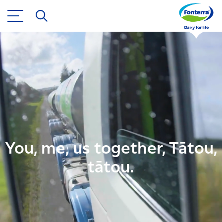
You, me, us together, Tātou,
tātou.