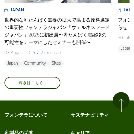
JAPAN
JAP
世界的な乳たんぱく需要の拡大で高まる原料選定
フォン
の重要性フォンテラジャパン「ウェルネスフード
らせ
ジャパン」2026に初出展〜乳たんぱく濃縮物の
30 July
可能性をテーマにしたセミナーも開催〜
Japan
03 August 2026
2 min read
Japan
Community
Sites
続きはこちら
フォンテラについて
サステナビリティ
乳製品の栄養
キャリア