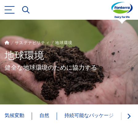
サステナビリティ
地球環境
地球環境
健全な地球環境のために協力する
気候変動
自然
持続可能なパッケージ
気