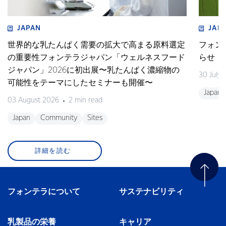
JAPAN
JAP
世界的な乳たんぱく需要の拡大で高まる原料選定
フォン
の重要性フォンテラジャパン「ウェルネスフード
らせ
ジャパン」2026に初出展〜乳たんぱく濃縮物の
30 July
可能性をテーマにしたセミナーも開催〜
Japan
03 August 2026
2 min read
Japan
Community
Sites
詳細を読む
フォンテラについて
サステナビリティ
乳製品の栄養
キャリア