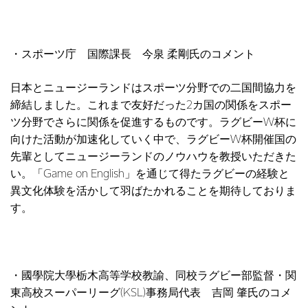
・スポーツ庁 国際課長 今泉 柔剛氏のコメント
日本とニュージーランドはスポーツ分野での二国間協力を
締結しました。これまで友好だった2カ国の関係をスポー
ツ分野でさらに関係を促進するものです。ラグビーW杯に
向けた活動が加速化していく中で、ラグビーW杯開催国の
先輩としてニュージーランドのノウハウを教授いただきた
い。「Game on English」を通じて得たラグビーの経験と
異文化体験を活かして羽ばたかれることを期待しておりま
す。
・國學院大學栃木高等学校教諭、同校ラグビー部監督・関
東高校スーパーリーグ(KSL)事務局代表 吉岡 肇氏のコメ