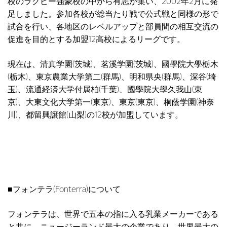
校のラグビー強豪校の中から有志が集い、2002年2月に発
足しました。参加各校が総当たり戦で公式戦と同様の形で
試合を行い、各地区のレベルアップと部員間の相互交流の
促進を目的とする加盟12高校によるリーグです。
現在は、清真学園(茨城)、茗溪学園(茨城)、國學院大學栃木
(栃木)、東京農業大学第二(群馬)、明和県央(群馬)、深谷(埼
玉)、流通経済大学付属柏(千葉)、國學院大學久我山(東
京)、大東文化大学第一(東京)、東京(東京)、桐蔭学園(神奈
川)、都留興譲館(山梨)の12校が加盟しています。
■フォンテラ(Fonterra)について
フォンテラは、世界で五本の指に入る乳業メーカーである