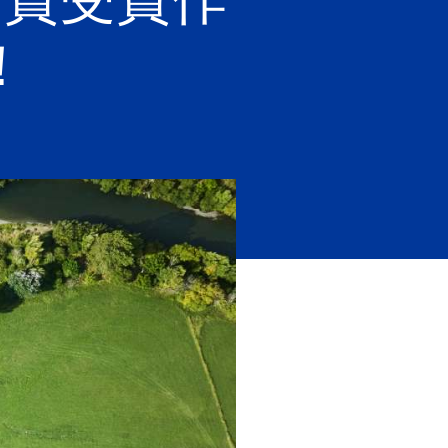
ラ賞受賞作
！