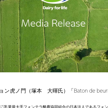
虎ノ門（塚本 大暉氏）「Baton de beur
NZ)乳業最大手フォンテラ酪農協同組合の日本法人であるフォン