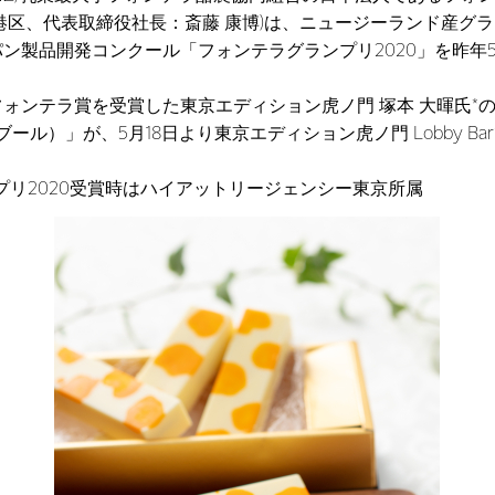
港区、代表取締役社長：斎藤 康博)は、ニュージーランド産グ
ン製品開発コンクール「フォンテラグランプリ2020」を昨年
ンテラ賞を受賞した東京エディション虎ノ門 塚本 大暉氏*の「Ba
ド ブール）」が、5月18日より東京エディション虎ノ門 Lobby B
。
プリ2020受賞時はハイアットリージェンシー東京所属