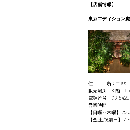
【
店舗情報】
東京エディション虎
住 所：〒105-00
販売場所：31階 Lo
電話番号：03-542
営業時間：
【日曜～木曜】 7:30 -
【金,土,祝前日】 7:30