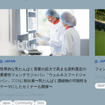
JAPAN
JA
世界的な乳たんぱく需要の拡大で高まる原料選定の
フォ
重要性フォンテラジャパン「ウェルネスフードジャ
30 Jul
パン」2026に初出展〜乳たんぱく濃縮物の可能性を
Japa
テーマにしたセミナーも開催〜
03 August 2026
2 min read
Japan
Community
Sites