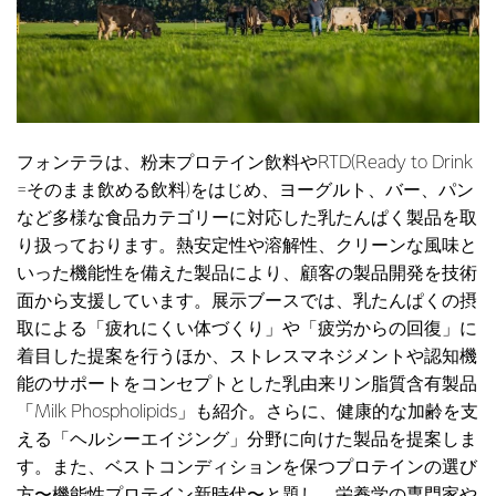
フォンテラは、粉末プロテイン飲料やRTD(Ready to Drink
=そのまま飲める飲料)をはじめ、ヨーグルト、バー、パン
など多様な食品カテゴリーに対応した乳たんぱく製品を取
り扱っております。熱安定性や溶解性、クリーンな風味と
いった機能性を備えた製品により、顧客の製品開発を技術
面から支援しています。展示ブースでは、乳たんぱくの摂
取による「疲れにくい体づくり」や「疲労からの回復」に
着目した提案を行うほか、ストレスマネジメントや認知機
能のサポートをコンセプトとした乳由来リン脂質含有製品
「Milk Phospholipids」も紹介。さらに、健康的な加齢を支
える「ヘルシーエイジング」分野に向けた製品を提案しま
す。また、ベストコンディションを保つプロテインの選び
方〜機能性プロテイン新時代〜と題し、栄養学の専門家や