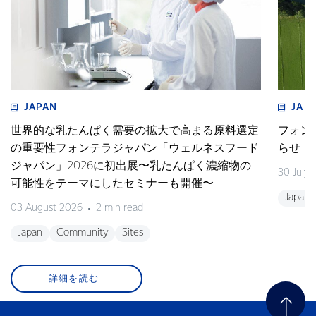
JAPAN
JAP
世界的な乳たんぱく需要の拡大で高まる原料選定
フォン
の重要性フォンテラジャパン「ウェルネスフード
らせ
ジャパン」2026に初出展〜乳たんぱく濃縮物の
30 July
可能性をテーマにしたセミナーも開催〜
Japan
03 August 2026
2 min read
Japan
Community
Sites
詳細を読む