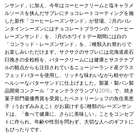
ンサンド」に加え、今年はコーヒークリームと塩キャラメ
ルソースを挟んだサブレにチョコレートコーティングを施
した新作「コーヒーレーズンサンド」が登場。2月のバレ
ンタインシーズンにはチョコレートブラウンの「コーヒー
レーズンサンド」を、3月のホワイトデー期間には白の
「コンラッド・レーズンサンド」を、2種類入れ替わりで
お楽しみいただけます。サクサクのサブレには北海道産石
臼挽きの全粒粉を、バタークリームには健康とサステナブ
ルの観点からも注目されているニュージーランド産グラス
フェッドバターを使用し、リッチな味わいながら軽やかで
ヘルシーなバターサンドに仕上げました。製菓・製パン製
品開発コンクール「フォンテラグランプリ2019」で、焼き
菓子部門最優秀賞を受賞したペストリーシェフの魚住美恵
子（うおずみみえこ）がお届けする2種類のレーズンサン
ドは、「食べて健康に、さらに美味しい」ことをコンセプ
トに作られ、年齢や性別を問わず、大切な人へのギフトに
もぴったりです。