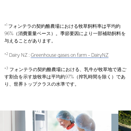
1
*
フォンテラの契約酪農場における牧草飼料率は平均約
96%（消費重量ベース）。季節要因により一部補助飼料を
与えることがあります。
2
*
Dairy NZ :
Greenhouse gases on farm - DairyNZ
3
*
フォンテラの契約酪農場における、乳牛が牧草地で過ご
す割合を示す放牧率は平均約97%（搾乳時間を除く）であ
り、世界トップクラスの水準です。