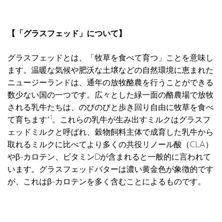
【「グラスフェッド」について】
グラスフェッドとは、「牧草を食べて育つ」ことを意味し
ます。温暖な気候や肥沃な土壌などの自然環境に恵まれた
ニュージーランドは、通年の放牧酪農を行うことができる
数少ない国の一つです。広々とした緑一面の酪農場で放牧
される乳牛たちは、のびのびと歩き回り自由に牧草を食べ
1
て育ちます*
。これらの乳牛が生み出すミルクはグラスフ
ェッドミルクと呼ばれ、穀物飼料主体で成育した乳牛から
取れるミルクに比べてより多くの共役リノール酸（CLA）
やβ-カロテン、ビタミンDが含まれると一般的に言われて
います。グラスフェッドバターは濃い黄金色が象徴的です
が、これはβ-カロテンを多く含むことによるものです。