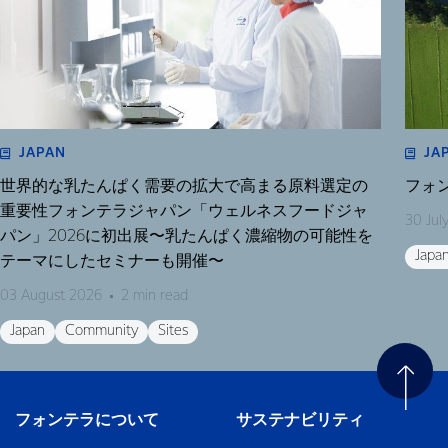
JAPAN
JA
世界的な乳たんぱく需要の拡大で高まる原料選定の
フォ
重要性フォンテラジャパン「ウェルネスフードジャ
30 Jul
パン」2026に初出展〜乳たんぱく濃縮物の可能性を
Japa
テーマにしたセミナーも開催〜
03 August 2026
2 min read
Japan
Community
Sites
フォンテラについて
サステナビリティ