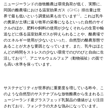
ニュージーランドの放牧酪農は環境負荷が低く、実際に、
同国の酪農場における温室効果ガス（GHG）排出量は世
2
界で最も低いという調査結果も出ています*
。これは乳牛
の糞尿が土壌に返り牧草の栄養になるといった自然のサイ
クルのほか、肥料や飼料の使用が少なくそれらの生育や輸
送などに係る温室効果ガスが抑えられることや、酪農場で
のエネルギー使用が少ないといった、自然型の酪農形態で
あることが大きな要因となっています。また、乳牛はほと
んどの時間をストレスの少ない環境でのびのびと自由に生
3
活しており*
、アニマルウェルフェア（動物福祉）の面で
も高い水準を保っています。
サステナビリティが世界的に重要度を増している昨今、こ
のような自然型のサステナブルな放牧酪農から生まれるニ
ュージーランド産グラスフェッド乳製品の価値がより注目
されており、フォンテラの大きな強みになっています。