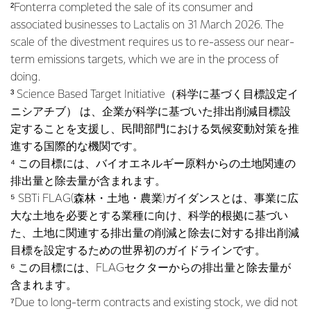
²Fonterra completed the sale of its consumer and
associated businesses to Lactalis on 31 March 2026. The
scale of the divestment requires us to re-assess our near-
term emissions targets, which we are in the process of
doing.
³ Science Based Target Initiative（科学に基づく目標設定イ
ニシアチブ） は、企業が科学に基づいた排出削減目標設
定することを支援し、民間部門における気候変動対策を推
進する国際的な機関です。
⁴ この目標には、バイオエネルギー原料からの土地関連の
排出量と除去量が含まれます。
⁵ SBTi FLAG(森林・土地・農業)ガイダンスとは、事業に広
大な土地を必要とする業種に向け、科学的根拠に基づい
た、土地に関連する排出量の削減と除去に対する排出削減
目標を設定するための世界初のガイドラインです。
⁶ この目標には、FLAGセクターからの排出量と除去量が
含まれます。
⁷Due to long-term contracts and existing stock, we did not