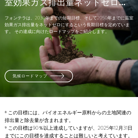
室効果ガス排出量ネットゼロに
向けて―
フォンテラは、2030年までの短期目標、そして2050年までに温室
効果ガス排出量をネットゼロにするという長期目標を定めていま
す。 その達成に向けたロードマップをご紹介します。
気候ロードマップ
⁸ この目標には、バイオエネルギー原料からの土地関連の
排出量と除去量が含まれます。
⁹ この目標は90％以上達成していますが、2025年12月31日
までにこの目標を達成することは難しいと考えています。