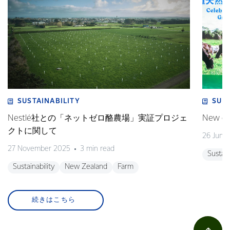
SUSTAINABILITY
SUS
Nestlé社との「ネットゼロ酪農場」実証プロジェ
New gra
クトに関して
26 June
27 November 2025
3 min read
Sustain
Sustainability
New Zealand
Farm
続きはこちら