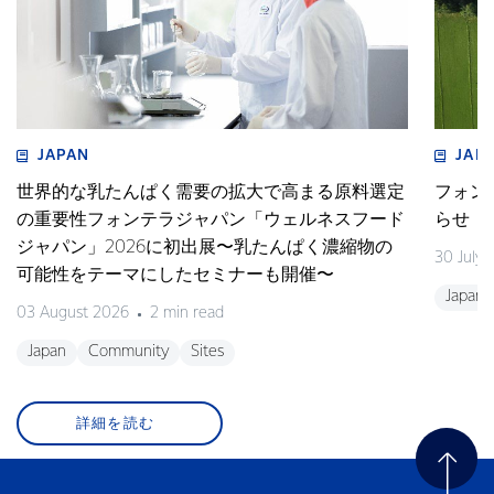
JAPAN
JAP
世界的な乳たんぱく需要の拡大で高まる原料選定
フォン
の重要性フォンテラジャパン「ウェルネスフード
らせ
ジャパン」2026に初出展〜乳たんぱく濃縮物の
30 July
可能性をテーマにしたセミナーも開催〜
Japan
03 August 2026
2 min read
Japan
Community
Sites
詳細を読む