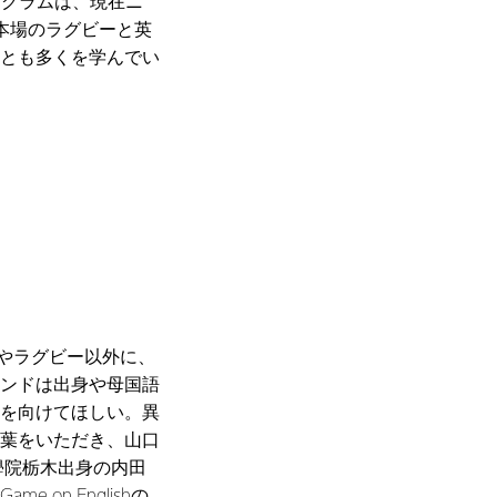
ログラムは、現在ニ
本場のラグビーと英
とも多くを学んでい
語やラグビー以外に、
ンドは出身や母国語
を向けてほしい。異
葉をいただき、山口
學院栃木出身の内田
n Englishの