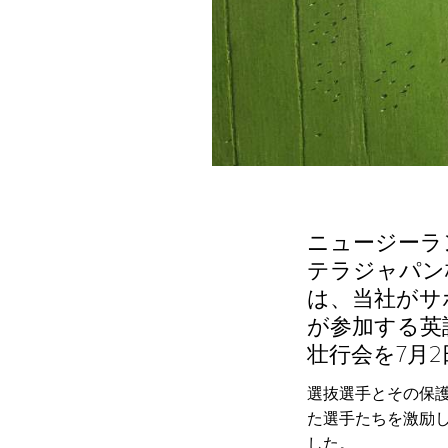
ニュージーラ
テラジャパン
は、当社がサ
が参加する英語X
壮行会を7月
選抜選手とその保
た選手たちを激励し
した。