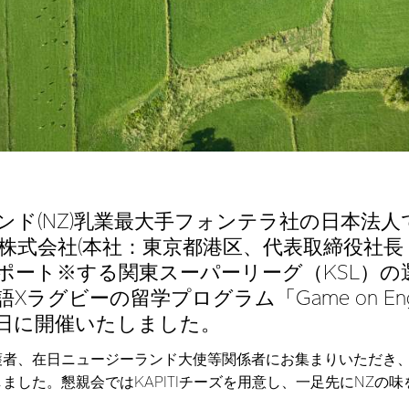
ンド(NZ)乳業最大手フォンテラ社の日本法
株式会社(本社：東京都港区、代表取締役社長：
ポート※する関東スーパーリーグ（KSL）の選
ラグビーの留学プログラム「Game on Engli
2日に開催いたしました。
護者、在日ニュージーランド大使等関係者にお集まりいただき
ました。懇親会ではKAPITIチーズを用意し、一足先にNZの