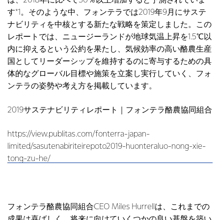
は、2018年に比べて30％以上増加すると予測されていま
す*1。そのような中、フォンテラでは2019年9月にサステ
ナビリティを中核とする新たな戦略を策定しました。この
レポートでは、ニュージーランドが地球気温上昇を1.5℃以
内に抑えるという公約を果たし、気候効率の高い酪農生産
国としてリーダーシップを維持するのに寄与するための具
体的なグローバル目標や施策を立案し実行していく、フォ
ンテラの姿勢や考え方を掲載しています。
2019サステナビリティレポート｜フォンテラ酪農協同組合
https://view.publitas.com/fonterra-japan-
limited/sasutenabiriteirepoto2019-huonteraluo-nong-xie-
tong-zu-he/
フォンテラ酪農協同組合CEO Miles Hurrellは、これまでの
成果は喜ばしく、将来に向けていくつかの良い基盤を築い