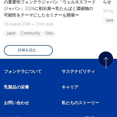
の重要性フォンテラジャパン「ウェルネスフード
らせ
ジャパン」2026に初出展〜乳たんぱく濃縮物の
30 July
可能性をテーマにしたセミナーも開催〜
Japan
03 August 2026
2 min read
Japan
Community
Sites
詳細を読む
フォンテラについて
サステナビリティ
乳製品の栄養
キャリア
お問い合わせ
私たちのストーリー