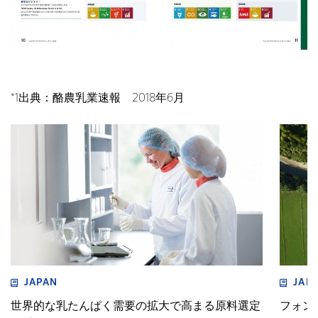
*1出典：酪農乳業速報 2018年6月
JAPAN
JAP
世界的な乳たんぱく需要の拡大で高まる原料選定
フォン