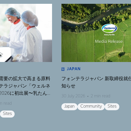
JAPAN
需要の拡大で高まる原料
フォンテラジャパン 新取締役就
テラジャパン「ウェルネ
知らせ
026に初出展〜乳たんぱ
30 July 2026
2 min read
テーマにしたセミナーも
n read
Japan
Community
Sites
Sites