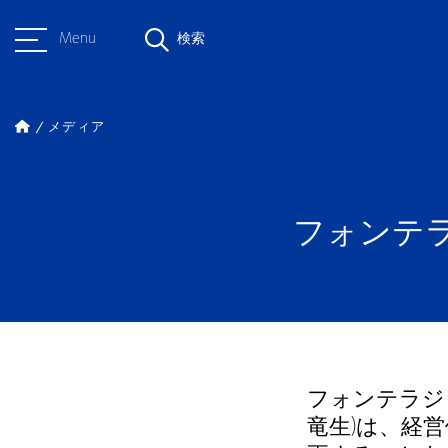
Menu
検索
メディア
フォンテ
フォンテラジ
竜生)は、経