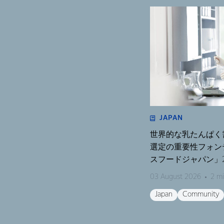
JAPAN
世界的な乳たんぱく
選定の重要性フォン
スフードジャパン」2
く濃縮物の可能性を
03 August 2026
2 mi
開催〜
Japan
Community