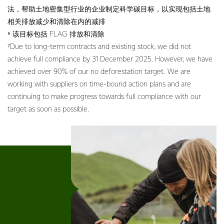
法，帮助土地密集型行业的企业制定科学碳目标，以实现包括土地
相关排放减少和清除在内的减排
⁶ 该目标包括 FLAG 排放和清除
⁷Due to long-term contracts and existing stock, we did not
achieve full compliance by 31 December 2025. However, we have
achieved over 90% of our no deforestation target. We are
working with suppliers on time-bound action plans and are
continuing to make progress towards full compliance with our
target as soon as possible.