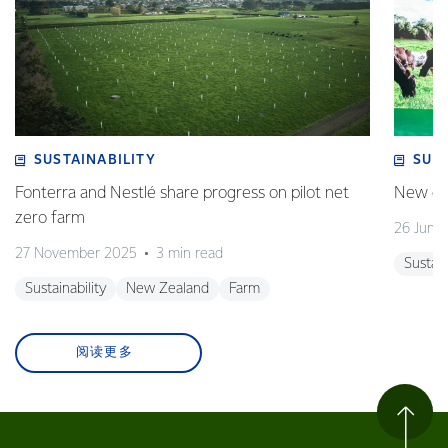
SUSTAINABILITY
SUS
Fonterra and Nestlé share progress on pilot net
New gra
zero farm
26 June
27 November 2025
3 min read
Sustain
Sustainability
New Zealand
Farm
阅读更多