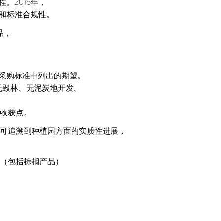
。2016年，
表现和标准合规性。
品，
品及采购标准中列出的期望。
“无毁林、无泥炭地开发、
是收获点。
产品可追溯到种植园方面的实质性进展，
品（包括棕榈产品）