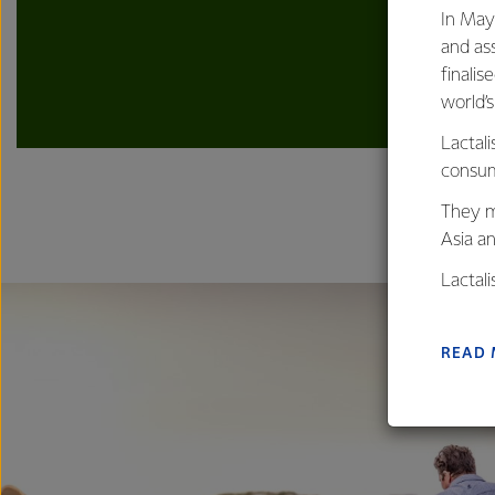
In May
and as
finalis
world’
Lactali
consum
They m
Asia a
Lactal
farmers
excelle
READ