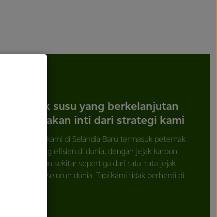
Produk susu yang berkelanjutan
merupakan inti dari strategi kami
Peternak kami di Selandia Baru termasuk peternak
yang paling efisien di dunia, dengan jejak karbon
peternakan sekitar sepertiga dari rata-rata jejak
karbon di seluruh dunia. Tapi kami tidak berhenti di
situ.