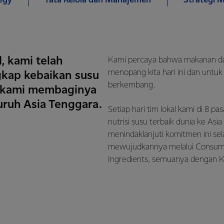
egy
Tata Kelola dan Manajemen
Strategi M
, kami telah
Kami percaya bahwa makanan dan
menopang kita hari ini dan untu
ap kebaikan susu
berkembang.
i, kami membaginya
uruh Asia Tenggara.
Setiap hari tim lokal kami di 8 
nutrisi susu terbaik dunia ke Asi
menindaklanjuti komitmen ini s
mewujudkannya melalui Consumer
Ingredients, semuanya dengan Ke