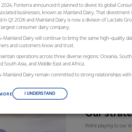
 2024, Fonterra announced it planned to divest its global Cons
sociated businesses, known as Mainland Dairy. That divestment
ed in Q1 2026 and Mainland Dairy is now a division of Lactalis Gr
PELAJARI SELENGKAPNYA
s largest consumer dairy company.
s-Mainland Dairy will continue to bring the same high-quality dai
ers and customers know and trust.
aintain operations across three diverse regions: Oceania, South
nd South Asia, and Middle East and Africa.
is-Mainland Dairy remain committed to strong relationships with
, suppliers, and customers, and to fostering diversity, operation
nce, and sustainability.
I UNDERSTAND
 MORE
Our strat
We’re playing to our s