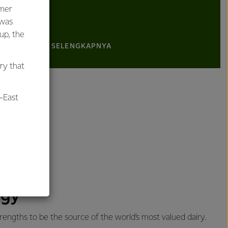
umer
 was
oup, the
PELAJARI SELENGKAPNYA
ry that
-East
al
egy
trengths to be the source of the world’s most valued dairy.