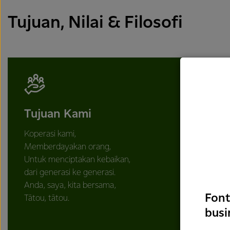
Tujuan, Nilai & Filosofi
Tujuan Kami
Koperasi kami,
Memberdayakan orang,
Untuk menciptakan kebaikan,
dari generasi ke generasi.
Anda, saya, kita bersama,
Font
Tātou, tātou.
busi