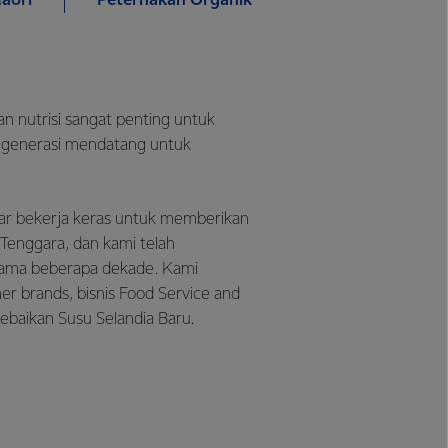
āori
Peternakan Organik
 nutrisi sangat penting untuk
k generasi mendatang untuk
pasar bekerja keras untuk memberikan
a Tenggara, dan kami telah
elama beberapa dekade. Kami
 brands, bisnis Food Service and
baikan Susu Selandia Baru.