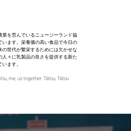
農業を営んでいるニュージーランド協
ています。栄養価の高い食品で今日の
来の世代が繁栄するためには欠かせな
の人々に乳製品の良さを提供する新た
ています。
us together. Tātou, Tātou