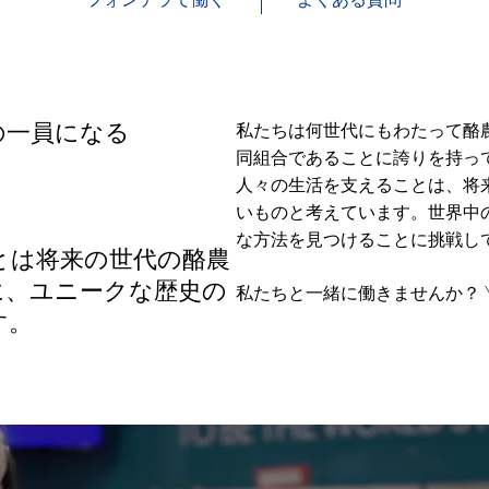
フォンテラで働く
よくある質問
の一員になる
私たちは何世代にもわたって酪
同組合であることに誇りを持っ
人々の生活を支えることは、将
。
いものと考えています。世界中
な方法を見つけることに挑戦し
とは将来の世代の酪農
に、ユニークな歴史の
私たちと一緒に働きませんか？ You, me, 
す。