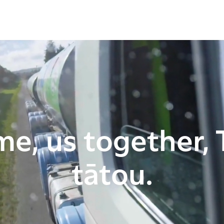
me, us together, 
tātou.